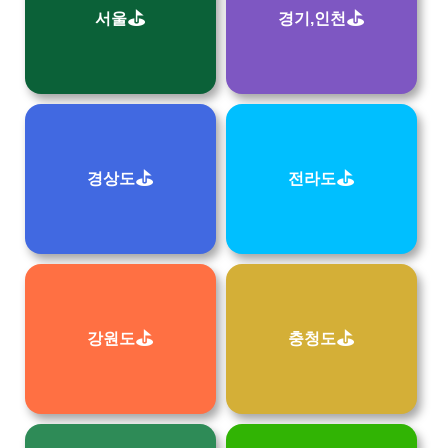
⛳
⛳
서울
경기,인천
⛳
⛳
경상도
전라도
⛳
⛳
강원도
충청도