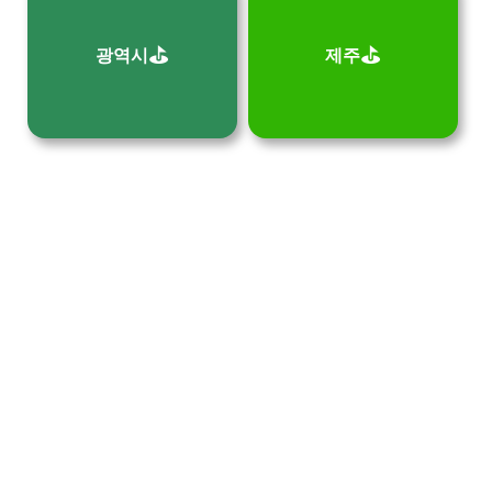
⛳
⛳
광역시
제주